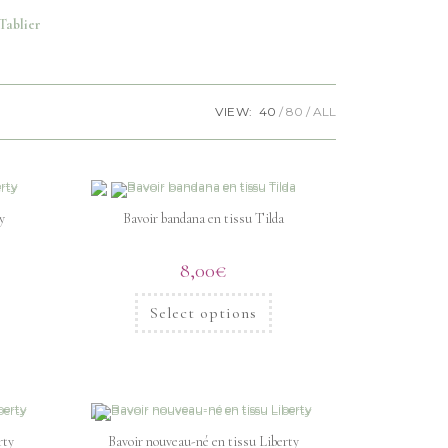
Tablier
VIEW:
40
80
ALL
y
Bavoir bandana en tissu Tilda
8,00
€
Select options
rty
Bavoir nouveau-né en tissu Liberty