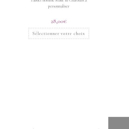
Tablier homme Made in Charolais à
personnaliser
28,00
€
Sélectionner votre choix