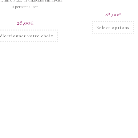
 femme Made in Charolais simili-cuir
à personnaliser
28,00
€
28,00
€
Select options
électionner votre choix