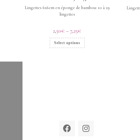
Lingettes 6x6cm en éponge de bambou: 10 à 29
Linget
lingettes
2,50
€
–
7,25
€
Select options