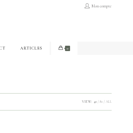
Mon compte
CT
ARTICLES
0
VIEW:
40
80
ALL