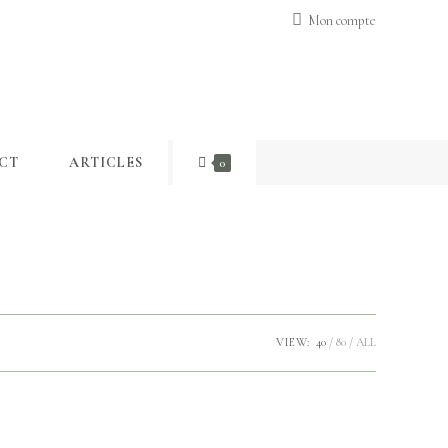
Mon compte
CT
ARTICLES
0
VIEW:
40
80
ALL