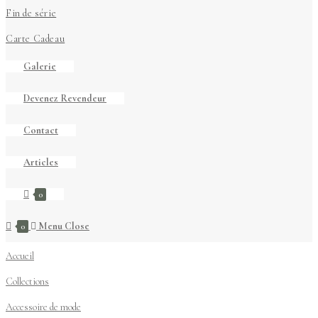
Fin de série
Carte Cadeau
Galerie
Devenez Revendeur
Contact
Articles
0
Menu
Close
0
Accueil
Collections
Accessoire de mode