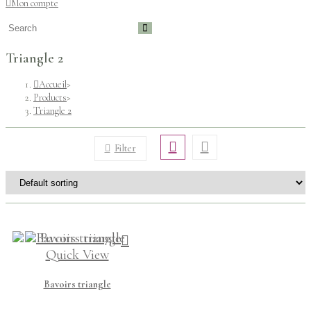
Mon compte
Triangle 2
Accueil
>
Products
>
Triangle 2
Filter
Quick View
Bavoirs triangle