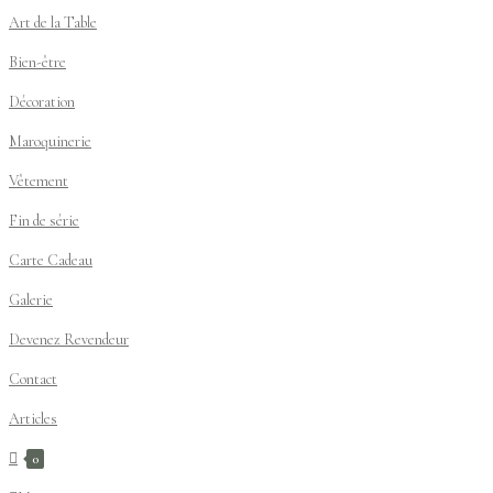
Art de la Table
Bien-être
Décoration
Maroquinerie
Vêtement
Fin de série
Carte Cadeau
Galerie
Devenez Revendeur
Contact
Articles
0