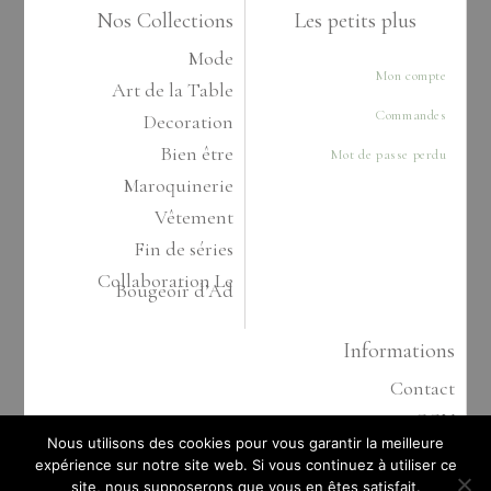
Nos Collections
Les petits plus
Mode
Mon compte
Art de la Table
Commandes
Decoration
Bien être
Mot de passe perdu
Maroquinerie
Vêtement
Fin de séries
Collaboration Le
Bougeoir d’Ad
Informations
Contact
CGV
Nous utilisons des cookies pour vous garantir la meilleure
Politique de confidentialité
expérience sur notre site web. Si vous continuez à utiliser ce
Cookies
site, nous supposerons que vous en êtes satisfait.