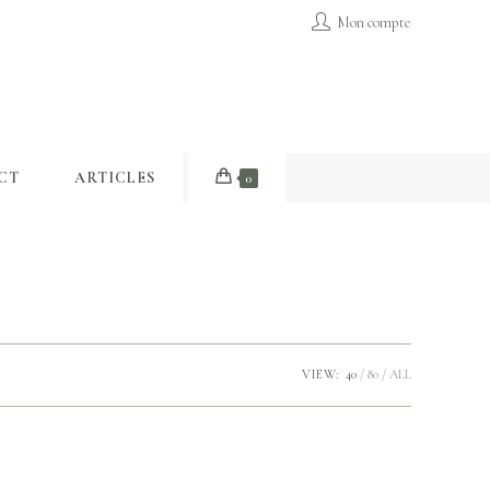
Mon compte
CT
ARTICLES
0
VIEW:
40
80
ALL