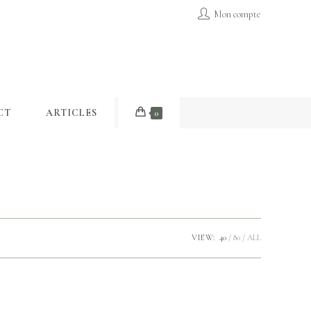
Mon compte
CT
ARTICLES
0
VIEW:
40
80
ALL