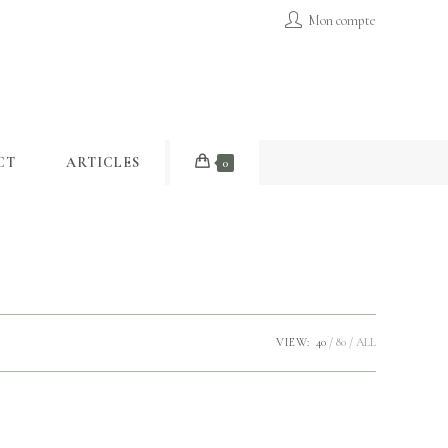
Mon compte
CT
ARTICLES
0
VIEW:
40
80
ALL