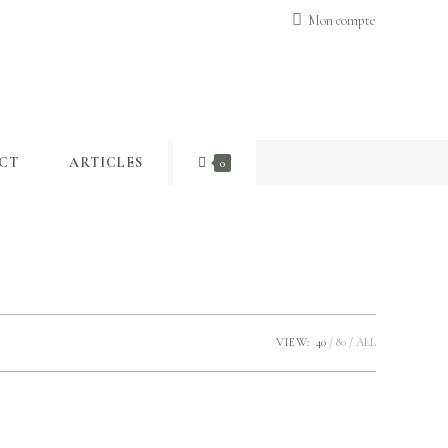
Mon compte
CT
ARTICLES
0
VIEW:
40
80
ALL