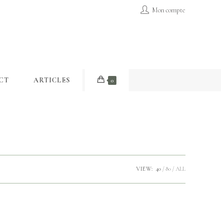
Mon compte
CT
ARTICLES
0
VIEW:
40
80
ALL