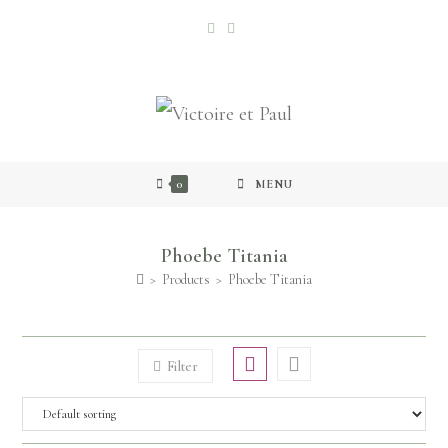
0
MENU
Phoebe Titania
>
Products
>
Phoebe Titania
Filter