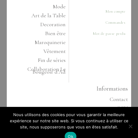
Mode
Mon compte
Art de la Table
Commandes
Decoration
Bien être
Mot de passe perdu
Maroquinerie
Vêtement
Fin de séries
Collaboration Le
Bougeoir d’Ad
Informations
Contact
CGV
Nous utilisons des cookies pour vous garantir la meilleure
Politique de confidentialité
expérience sur notre site web. Si vous continuez à utiliser ce
Cookies
site, nous supposerons que vous en êtes satisfait.
Mentions Légales
Ok