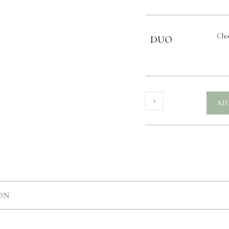
DUO
AD
ON