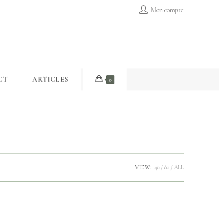
Mon compte
CT
ARTICLES
0
VIEW:
40
80
ALL